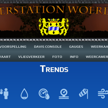
VOORSPELLING
DAVIS CONSOLE
GAUGES
WEERKAA
VAART
VLIEGVERKEER
FOTO
INFO
WEERCAME
Trends